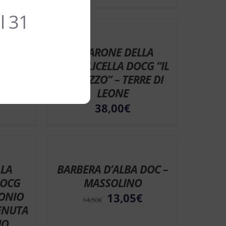
l 31
LA
AMARONE DELLA
OCG –
VALPOLICELLA DOCG “IL
RE PAZZO” – TERRE DI
LEONE
38,00
€
Sconto 10%
Sconto 10%
LA
BARBERA D’ALBA DOC –
DOCG
MASSOLINO
TONIO
13,05
€
14,50
€
ENUTA
IO