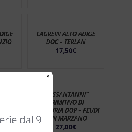
DIGE
LAGREIN ALTO ADIGE
NZIO
DOC – TERLAN
17,50
€
×
LTO
“SESSANTANNI”
–
PRIMITIVO DI
O
MANDURIA DOP – FEUDI
rie dal 9
SAN MARZANO
27,00
€