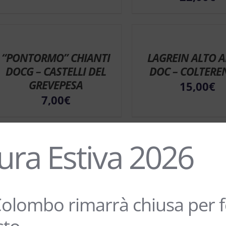
“PONTORMO” CHIANTI
LAGREIN ALTO A
DOCG – CASTELLI DEL
DOC – COLTERE
GREVEPESA
15,00
€
7,00
€
ura Estiva 2026
PINOT NERO “MECZAN”
PINOT NERO A
ALTO ADIGE DOC –
ADIGE DOC 
HOFSTATTER
COLTERENZI
olombo rimarrà chiusa per fe
15,00
€
17,00
€