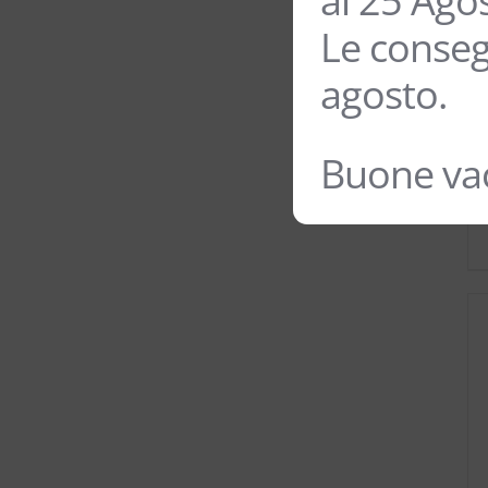
al 25 Ago
Le conseg
agosto.
Buone vac