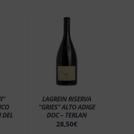
I”
LAGREIN RISERVA
ICO
“GRIES” ALTO ADIGE
I DEL
DOC – TERLAN
28,50
€