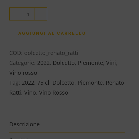
DOLCETTO
LANGHE
AGGIUNGI AL CARRELLO
DOC
“COLOMBE’”
COD:
dolcetto_renato_ratti
–
Categorie:
2022
,
Dolcetto
,
Piemonte
,
Vini
,
RENATO
Vino rosso
RATTI
Tag:
2022
,
75 cl
,
Dolcetto
,
Piemonte
,
Renato
quantità
Ratti
,
Vino
,
Vino Rosso
Descrizione