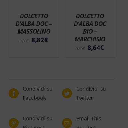
 10%
 10%
Sconto 10%
Sconto 10%
DOLCETTO
DOLCETTO
D’ALBA DOC –
D’ALBA DOC
MASSOLINO
BIO –
MARCHISIO
8,82
€
9,80
€
8,64
€
9,60
€
Condividi su
Condividi su
Facebook
Twitter
Condividi su
Email This
Pinterest
Product