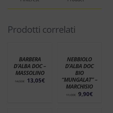
Prodotti correlati
 10%
 10%
Sconto 10%
Sconto 10%
BARBERA
NEBBIOLO
D’ALBA DOC –
D’ALBA DOC
MASSOLINO
BIO
“MUNGALAT” –
13,05
€
14,50
€
MARCHISIO
9,90
€
11,00
€