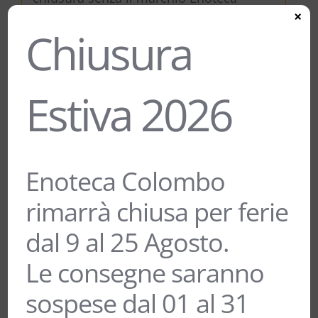
×
Colombo, assenza o manomissione di
Chiusura
nastri adesivi di sicurezza verdi).
Effettuate una foto dell’imballo non
conforme e rifiutato, inviandola
Estiva 2026
a:
info@enotecacolombo.com
e
cristina@spede
COSTI DI SPEDIZIONE IN ITALIA E
ISOLE
Enoteca Colombo
rimarrà chiusa per ferie
8 EURO
dal 9 al 25 Agosto.
SPEDIZIONE GRATUITA PER ORDINI A
PARTIRE DA 80€
Le consegne saranno
sospese dal 01 al 31
In fase di conferma ordine puoi anche