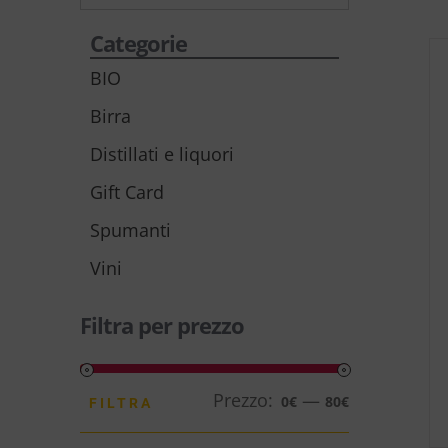
Categorie
BIO
Birra
Distillati e liquori
Gift Card
Spumanti
Vini
Filtra per prezzo
Prezzo:
—
Prezzo
Prezzo
0€
80€
FILTRA
Min
Max