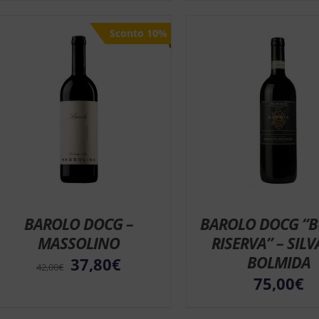
Sconto 10%
Sconto 10%
BAROLO DOCG –
BAROLO DOCG “B
MASSOLINO
RISERVA” – SIL
BOLMIDA
37,80
€
42,00
€
75,00
€