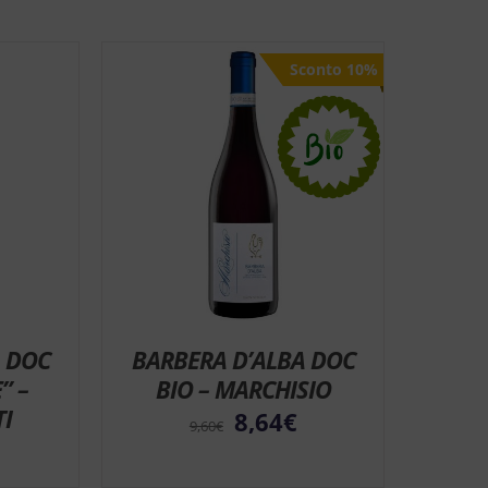
Sconto 10%
Sconto 10%
 DOC
BARBERA D’ALBA DOC
” –
BIO – MARCHISIO
I
8,64
€
9,60
€