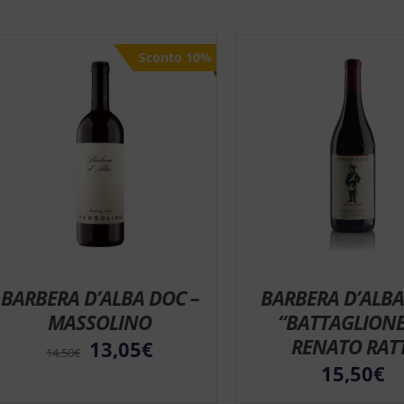
Sconto 10%
Sconto 10%
BARBERA D’ALBA DOC –
BARBERA D’ALBA
MASSOLINO
“BATTAGLIONE
RENATO RATT
13,05
€
14,50
€
15,50
€