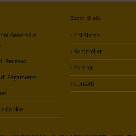
Scopri di più
oni Generali di
Chi Siamo
a
Sommelier
 di Recesso
Partner
 di Pagamento
Contatti
oni
 e Cookie
& C. – Via Nazionale dei Giovi,120 – 20811 – Cesano Maderno (MB) – P. Iva 009828609