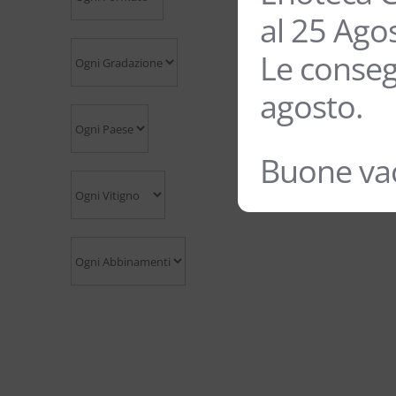
al 25 Ago
Le conseg
agosto.
Buone vac