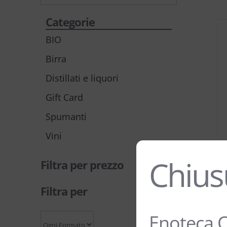
Categorie
BIO
Birra
Distillati e liquori
Gift Card
Spumanti
Vini
Chius
Filtra per prezzo
Filtra per
Enoteca C