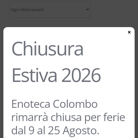
×
Chiusura
Estiva 2026
Enoteca Colombo
LUGANA “CATULLIANO” LUGANA
rimarrà chiusa per ferie
DOC – PRATELLO
12,00
€
dal 9 al 25 Agosto.