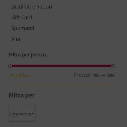
Distillati e liquori
Gift Card
Spumanti
Vini
Filtra per prezzo
Prezzo:
—
Prezz
Prezz
10€
20€
FILTRA
Min
Max
Filtra per