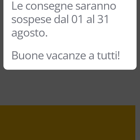
Le consegne saranno
sospese dal 01 al 31
MILLE 1 REBO GARDA DOC –
agosto.
PRATELLO
15,00
€
Buone vacanze a tutti!