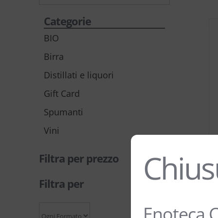
Categorie
BIO
Birra
Distillati e liquori
Gift Card
Spumanti
Vini
Chius
Filtra per prezzo
Filtra per
Enoteca C