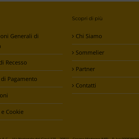
Scopri di più
oni Generali di
Chi Siamo
a
Sommelier
 di Recesso
Partner
 di Pagamento
Contatti
oni
 e Cookie
& C. – Via Nazionale dei Giovi,120 – 20811 – Cesano Maderno (MB) – P. Iva 009828609