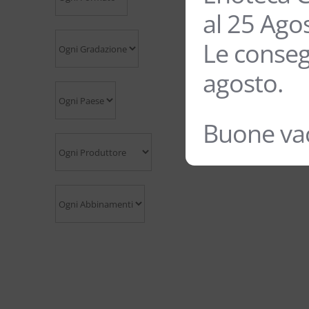
al 25 Ago
Le conseg
agosto.
Buone vac