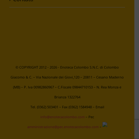
© COPYRIGHT 2012 -
2026 - Enoteca Colombo S.N.C. di Colombo
Giacomo & C. – Via Nazionale dei Giovi,120 – 20811 – Cesano Maderno
(MB) – P. Iva 00982860967 – C.Fiscale 09844710153 – N. Rea Monza e
Brianza 1322764
Tel. (0362) 503401 – Fax (0362) 1584948 – Email
info@enotecacolombo.com
– Pec
amministrazione@pec.enotecacolombo.com
–