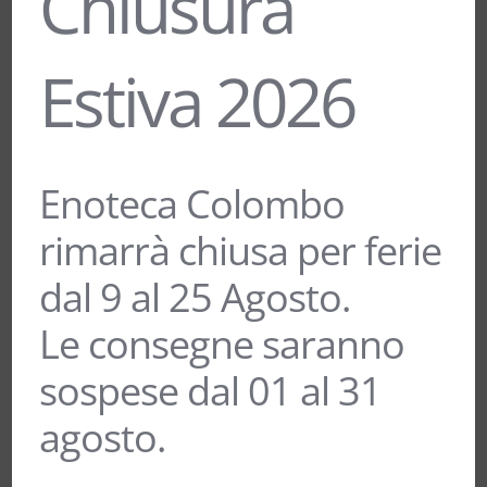
Chiusura
Estiva 2026
Enoteca Colombo
rimarrà chiusa per ferie
“PERLE’” TRENTO DOC – FERRARI
dal 9 al 25 Agosto.
40,00
€
Le consegne saranno
sospese dal 01 al 31
agosto.