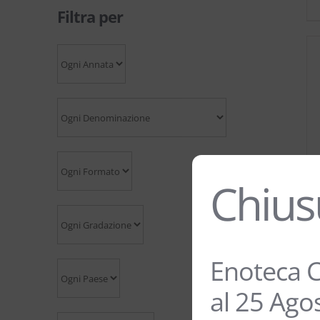
Filtra per
Chius
Enoteca C
al 25 Ago