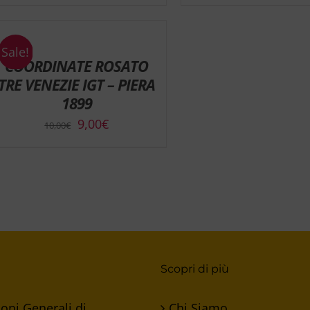
Sale!
COORDINATE ROSATO
TRE VENEZIE IGT – PIERA
1899
Il
Il
9,00
€
10,00
€
prezzo
prezzo
originale
attuale
era:
è:
10,00€.
9,00€.
Scopri di più
oni Generali di
Chi Siamo