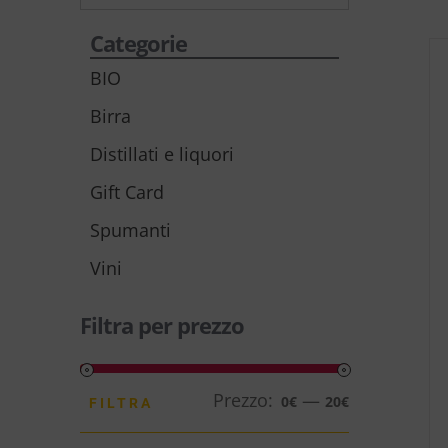
Categorie
BIO
Birra
Distillati e liquori
Gift Card
Spumanti
Vini
Filtra per prezzo
Prezzo:
—
Prezzo
Prezzo
0€
20€
FILTRA
Min
Max