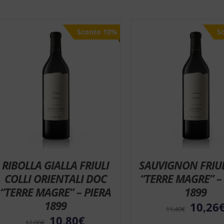
Sconto 10%
Sconto 10%
S
S
RIBOLLA GIALLA FRIULI
SAUVIGNON FRIUL
COLLI ORIENTALI DOC
“TERRE MAGRE” –
“TERRE MAGRE” – PIERA
1899
1899
10,26
11,40
€
10,80
€
12,00
€