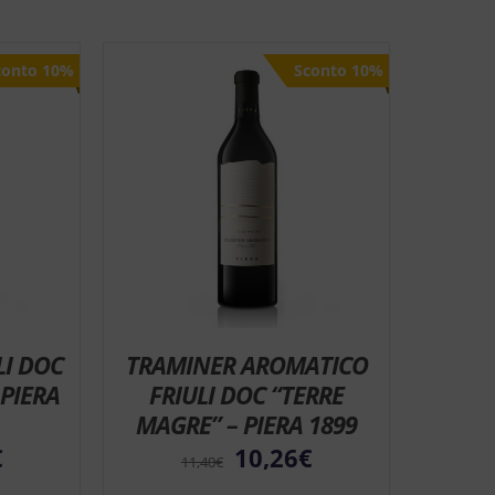
conto 10%
conto 10%
Sconto 10%
Sconto 10%
I DOC
TRAMINER AROMATICO
 PIERA
FRIULI DOC “TERRE
MAGRE” – PIERA 1899
€
10,26
€
11,40
€