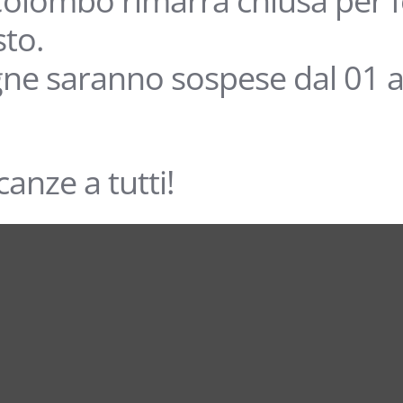
olombo rimarrà chiusa per fe
sto.
ne saranno sospese dal 01 a
anze a tutti!