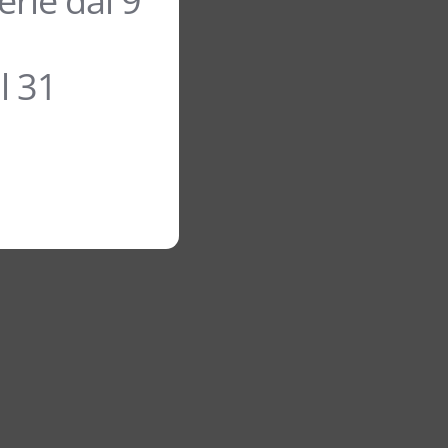
rie dal 9
l 31