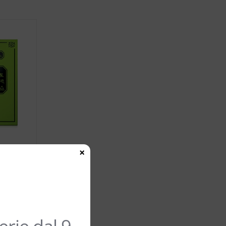
×
R –