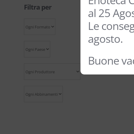
Enoteca C
Filtra per
al 25 Ago
Le conseg
agosto.
Buone vac