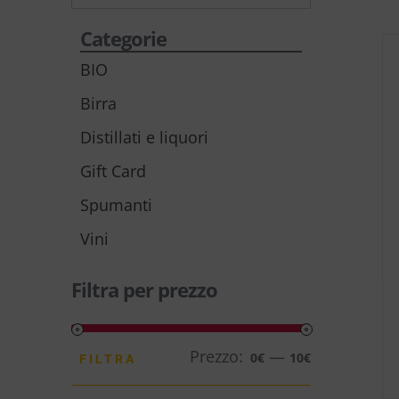
Categorie
BIO
Birra
Distillati e liquori
Gift Card
Spumanti
Vini
Filtra per prezzo
Prezzo:
—
Prezzo
Prezzo
0€
10€
FILTRA
Min
Max