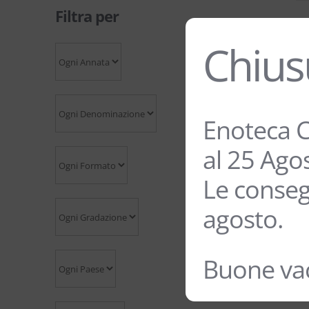
Filtra per
Chius
Enoteca C
al 25 Ago
Le conseg
agosto.
Buone vac