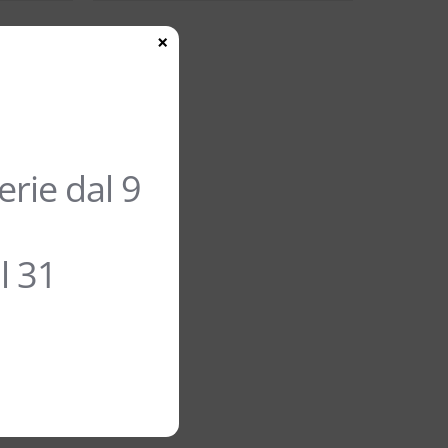
×
rie dal 9
l 31