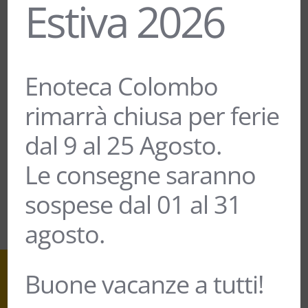
Estiva 2026
GRAPPA “BUKKURAM” – DISTILLERIA
Enoteca Colombo
BERTAGNOLLI
40,00
€
rimarrà chiusa per ferie
dal 9 al 25 Agosto.
Le consegne saranno
sospese dal 01 al 31
agosto.
Buone vacanze a tutti!