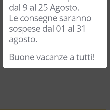
CONFEZIONE DA 6 BOTTIGLIE
dal 9 al 25 Agosto.
38,00
€
Le consegne saranno
sospese dal 01 al 31
agosto.
BIRRA BRIGA’ LAGER BIO – PIAN
DELLA MUSSA – 75 cl CONFEZIONE
DA 6 BOTTIGLIE
Buone vacanze a tutti!
34,00
€