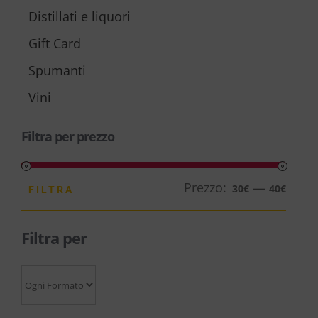
Distillati e liquori
Gift Card
Spumanti
Vini
Filtra per prezzo
Prezzo:
—
Prezz
Prezz
30€
40€
FILTRA
Min
Max
Filtra per