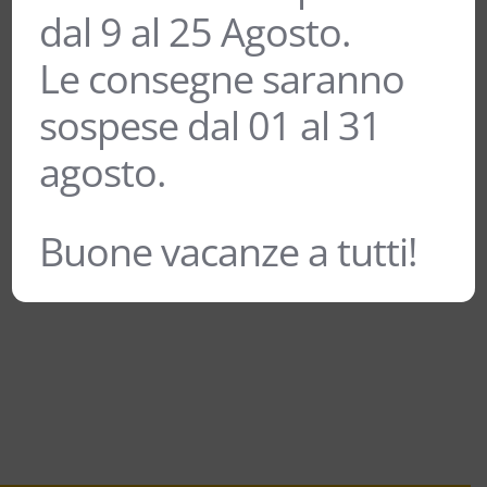
CONFEZIONE DA 6 BOTTIGLIE
dal 9 al 25 Agosto.
38,00
€
Le consegne saranno
sospese dal 01 al 31
agosto.
BIRRA BRIGA’ LAGER BIO – PIAN
DELLA MUSSA – 75 cl CONFEZIONE
DA 6 BOTTIGLIE
Buone vacanze a tutti!
34,00
€