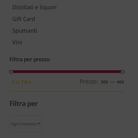
Distillati e liquori
Gift Card
Spumanti
Vini
Filtra per prezzo
Prezzo:
—
Prezz
Prezz
30€
40€
FILTRA
Min
Max
Filtra per