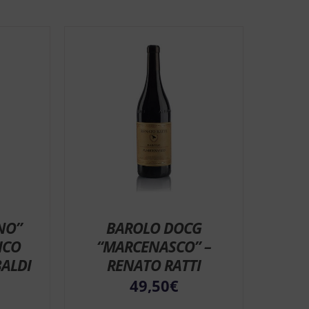
NO”
BAROLO DOCG
ICO
“MARCENASCO” –
ALDI
RENATO RATTI
49,50
€