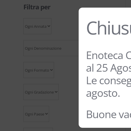
Filtra per
Chius
Enoteca C
al 25 Ago
Le conseg
agosto.
Buone vac