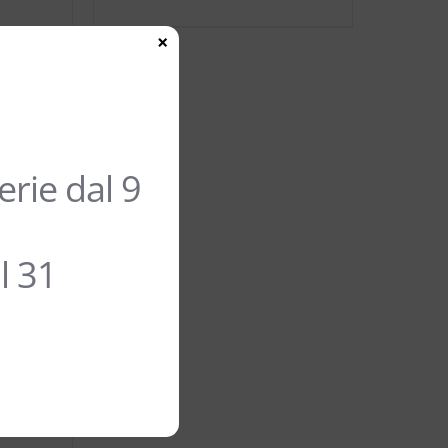
×
rie dal 9
l 31
PASSO
OC
 –
A’