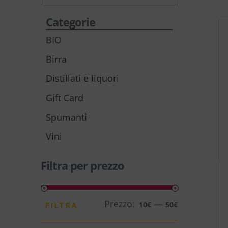
Categorie
BIO
Birra
Distillati e liquori
Gift Card
Spumanti
Vini
Filtra per prezzo
Prezzo:
—
Prezzo
Prezzo
10€
50€
FILTRA
Min
Max