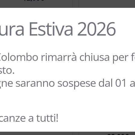
ura Estiva 2026
olombo rimarrà chiusa per fe
sto.
ne saranno sospese dal 01 a
BOLGHERI ROSSO DOC
VALPOLICELLA RI
“RUIT HORA” – CACCIA
SUPERIORE D
anze a tutti!
AL PIANO 1868
“MORANDINA”
GRAZIANO PR
24,00
€