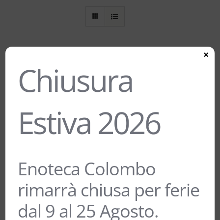
×
Chiusura
GRAPPA BASSANO 24 CARATI ORO –
JACOPO POLI
Estiva 2026
20,00
€
Enoteca Colombo
GRAPPA BASSANO CLASSICA –
rimarrà chiusa per ferie
JACOPO POLI
19,00
€
dal 9 al 25 Agosto.