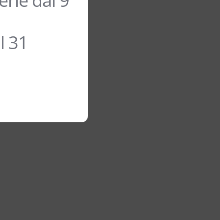
rie dal 9
l 31