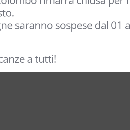
olombo rimarrà chiusa per fe
sto.
ne saranno sospese dal 01 a
anze a tutti!