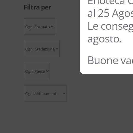
Enoteca C
Filtra per
al 25 Ago
Le conseg
agosto.
Buone vac