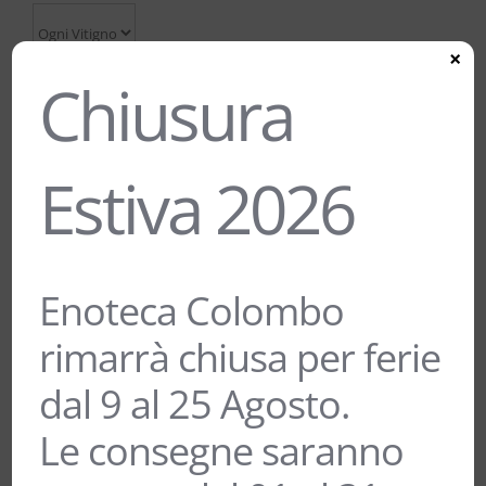
×
Chiusura
Estiva 2026
Enoteca Colombo
rimarrà chiusa per ferie
dal 9 al 25 Agosto.
 10%
 10%
Le consegne saranno
PINOT GRIGIO FRIULI DOC “TERRE
MAGRE” – PIERA 1899