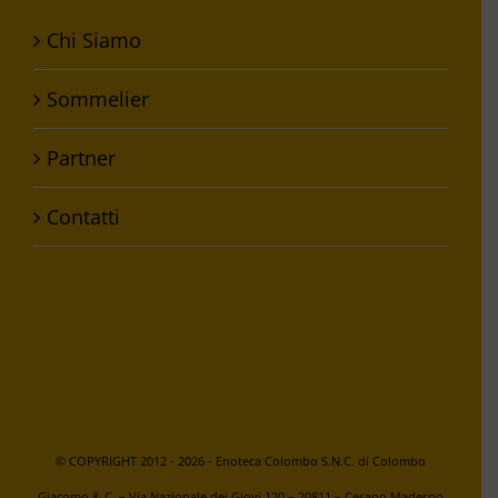
Chi Siamo
Sommelier
Partner
Contatti
© COPYRIGHT 2012 -
2026 - Enoteca Colombo S.N.C. di Colombo
Giacomo & C. – Via Nazionale dei Giovi,120 – 20811 – Cesano Maderno