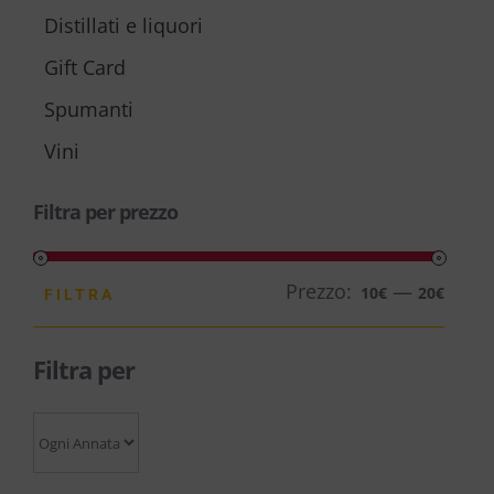
Distillati e liquori
Gift Card
Spumanti
Vini
Filtra per prezzo
Prezzo:
—
Prezz
Prezz
10€
20€
FILTRA
Min
Max
Filtra per