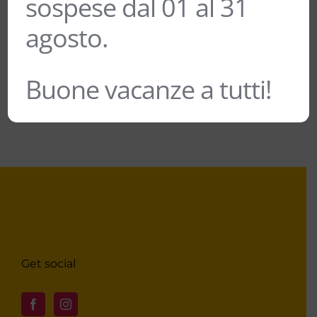
sospese dal 01 al 31
9,90
€
11,00
€
agosto.
Buone vacanze a tutti!
Get social