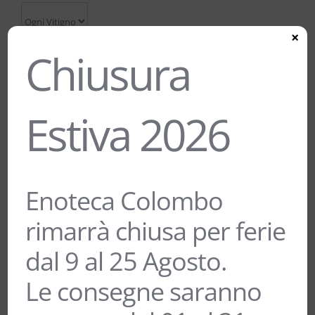
×
Chiusura
Estiva 2026
Enoteca Colombo
rimarrà chiusa per ferie
dal 9 al 25 Agosto.
Le consegne saranno
GRILLO “COSTADUNE” SICILIA DOC –
MANDRAROSSA