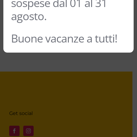
sospese dal 01 al 31
9,50
€
agosto.
Buone vacanze a tutti!
Get social