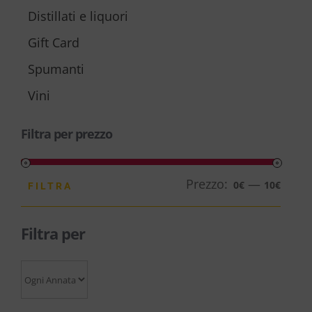
Distillati e liquori
Gift Card
Spumanti
Vini
Filtra per prezzo
Prezzo:
—
Prezz
Prezz
0€
10€
FILTRA
Min
Max
Filtra per