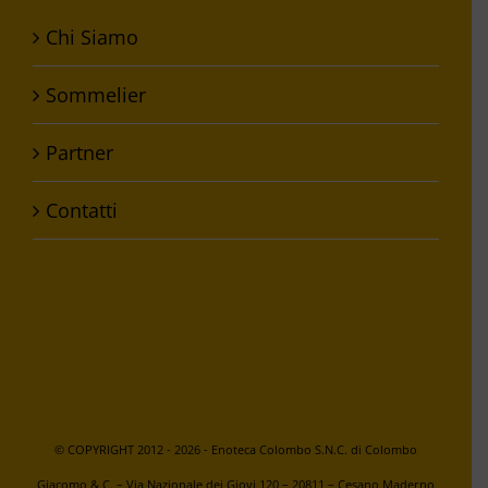
Chi Siamo
Sommelier
Partner
Contatti
© COPYRIGHT 2012 -
2026 - Enoteca Colombo S.N.C. di Colombo
Giacomo & C. – Via Nazionale dei Giovi,120 – 20811 – Cesano Maderno