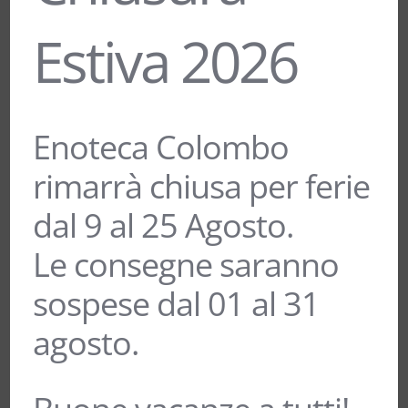
AMARONE DELLA VALPOLICELLA
Estiva 2026
DOCG “IL RE PAZZO” – TERRE DI
LEONE
38,00
€
lità
Enoteca Colombo
rimarrà chiusa per ferie
“BERLUCCHI 61 NATURE BLANC DE
dal 9 al 25 Agosto.
BLANCS’” FRANCIACORTA DOCG
Le consegne saranno
BRUT MILLESIMATO – BERLUCCHI
55,00
€
sospese dal 01 al 31
agosto.
“CRESASSO” CORVINA VERONESE