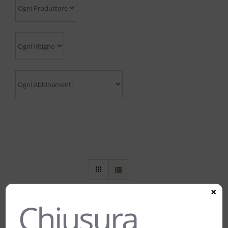
×
Chiusura