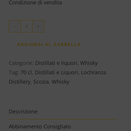
Condizione di vendita
WHISKY
ARRAN
AGGIUNGI AL CARRELLO
SINGLE
MALT
Categorie:
Distillati e liquori
,
Whisky
10
Tag:
70 cl
,
Distillati e Liquori
,
Lochranza
A
Distillery
,
Scozia
,
Whisky
quantità
Descrizione
Abbinamento Consigliato