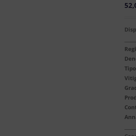
52,
Disp
____
Reg
Den
Tipo
Viti
Grad
Prod
Con
Ann
____