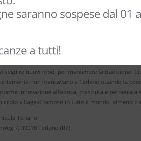
sto.
ne saranno sospese dal 01 a
anze a tutti!
vi seguire nuovi modi per mantenere la tradizione. Ci
certamente non mancavano a Terlano quando la cooper
norme innovazione all’epoca, cresciuta e perpetrata sin
 piccolo villaggio famoso in tutto il mondo, almeno tra
nicola Terlano
enweg 7, 39018 Terlano (BZ)