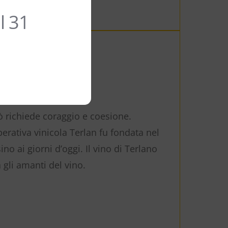
l 31
ò richiede coraggio e coesione.
ativa vinicola Terlan fu fondata nel
o ai giorni d’oggi. Il vino di Terlano
 gli amanti del vino.