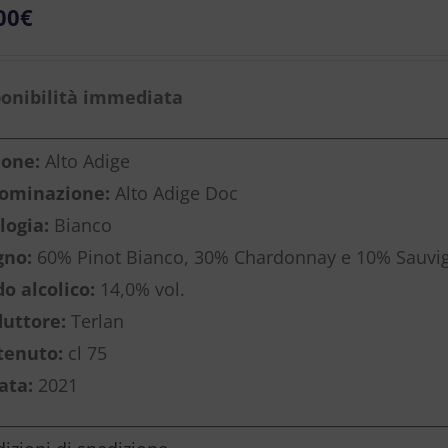
00
€
onibilità immediata
________________________________________________________
ione:
Alto Adige
ominazione:
Alto Adige Doc
logia:
Bianco
gno:
60% Pinot Bianco, 30% Chardonnay e 10% Sauvi
o alcolico:
14,0% vol.
uttore:
Terlan
tenuto:
cl 75
ata:
2021
________________________________________________________