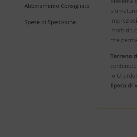
presenta d
Abbinamento Consigliato
sfumature 
impreziosi
Spese di Spedizione
morbido ch
che perma
Terreno d
contenuto 
lo Chardon
Epoca di