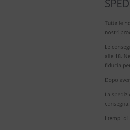
SPED
Tutte le n
nostri pro
Le consegn
alle 18. N
fiducia per 
Dopo aver 
La spedizi
consegna.
I tempi di