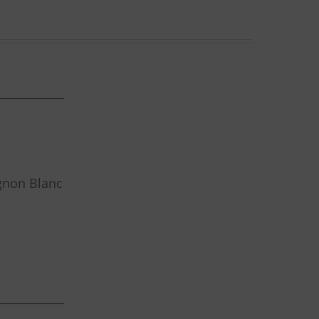
____________
gnon Blanc
____________