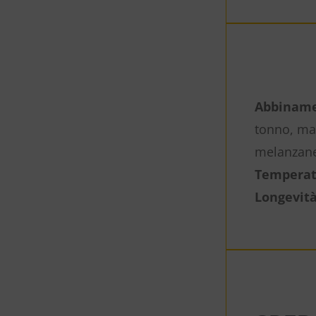
Abbinamen
tonno, ma 
melanzane 
Temperatu
Longevità