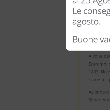
al 25 Ago
Le conseg
agosto.
Buone vac
A volte de
Entrambi 
1893. Un’e
ha reso il
Azienda vi
Silberleit