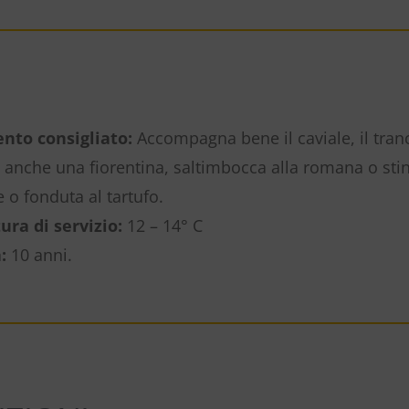
to consigliato:
Accompagna bene il caviale, il tranci
anche una fiorentina, saltimbocca alla romana o stinc
o fonduta al tartufo.
ra di servizio:
12 – 14° C
:
10 anni.