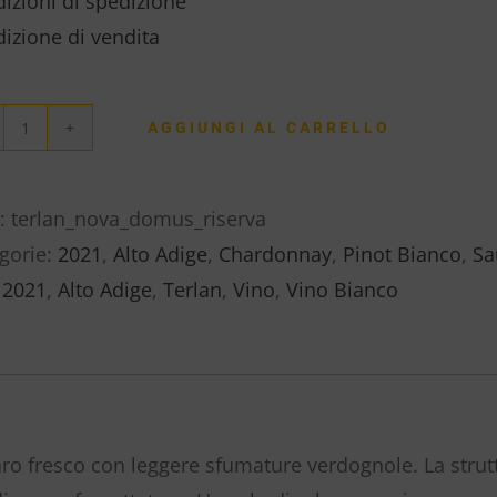
izioni di spedizione
izione di vendita
AGGIUNGI AL CARRELLO
“NOVA
DOMUS
RISERVA”
:
terlan_nova_domus_riserva
ALTO
gorie:
2021
,
Alto Adige
,
Chardonnay
,
Pinot Bianco
,
Sa
ADIGE
:
2021
,
Alto Adige
,
Terlan
,
Vino
,
Vino Bianco
DOC
–
TERLAN
quantità
aro fresco con leggere sfumature verdognole. La strut