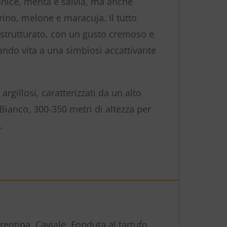
anice, menta e salvia, ma anche
ino, melone e maracuja. Il tutto
 strutturato, con un gusto cremoso e
ndo vita a una simbiosi accattivante
argillosi, caratterizzati da un alto
t Bianco, 300-350 metri di altezza per
.
rentina, Caviale, Fonduta al tartufo,