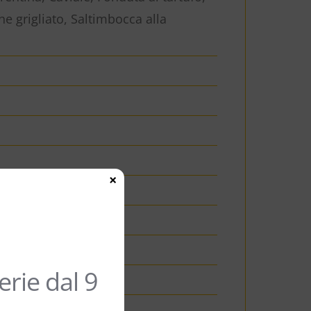
 grigliato, Saltimbocca alla
×
rie dal 9
gnon Blanc