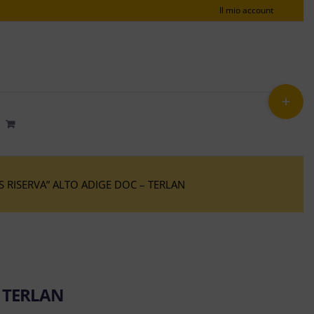
Il mio account
Toggle
area
barra
scorrev
RISERVA” ALTO ADIGE DOC – TERLAN
 TERLAN