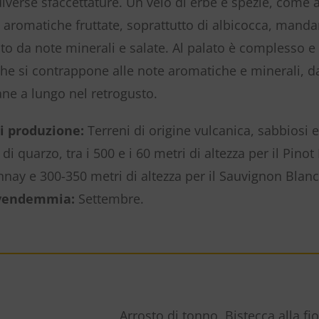
iverse sfaccettature. Un velo di erbe e spezie, come 
aromatiche fruttate, soprattutto di albicocca, mandar
to da note minerali e salate. Al palato è complesso e
e si contrappone alle note aromatiche e minerali, da
ne a lungo nel retrogusto.
i produzione:
Terreni di origine vulcanica, sabbiosi e 
di quarzo, tra i 500 e i 60 metri di altezza per il Pino
nay e 300-350 metri di altezza per il Sauvignon Blanc
 vendemmia:
Settembre.
Arrosto di tonno, Bistecca alla fio